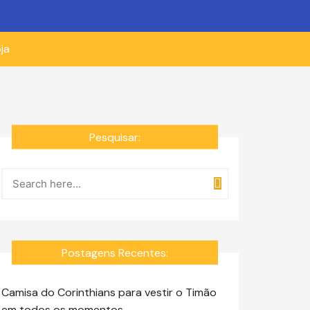
ja
Pesquisar:
Postagens Recentes:
Camisa do Corinthians para vestir o Timão
em todos os momentos