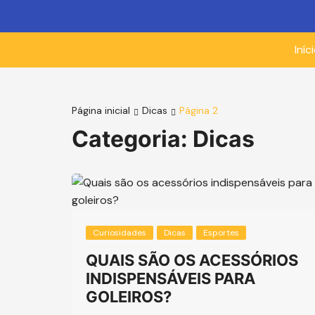
Ir
para
o
Iníc
conteúdo
Página inicial
Dicas
Página 2
Categoria:
Dicas
Curiosidades
Dicas
Esportes
QUAIS SÃO OS ACESSÓRIOS
INDISPENSÁVEIS PARA
GOLEIROS?