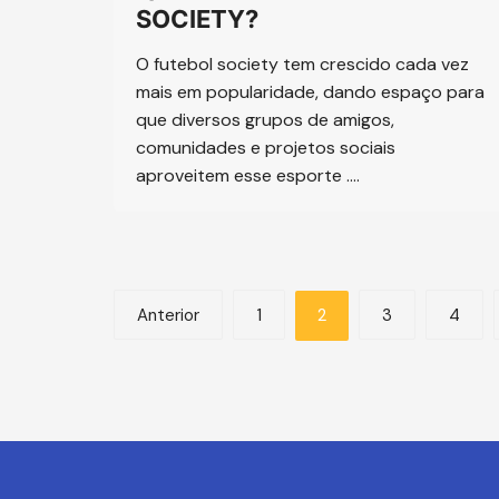
SOCIETY?
O futebol society tem crescido cada vez
mais em popularidade, dando espaço para
que diversos grupos de amigos,
comunidades e projetos sociais
aproveitem esse esporte ….
Paginação
Anterior
1
2
3
4
de
posts