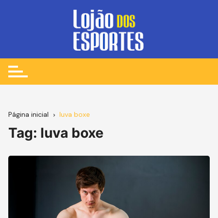
Ir
para
o
conteúdo
Página inicial
luva boxe
Tag:
luva boxe