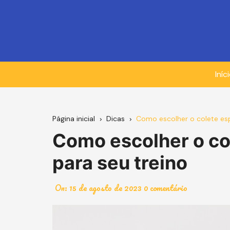
Ir
para
o
conteúdo
Iníc
Página inicial
Dicas
Como escolher o colete espo
Como escolher o col
para seu treino
On:
15 de agosto de 2023
0 comentário