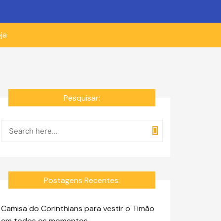
ja
Pesquisar:
Postagens Recentes:
Camisa do Corinthians para vestir o Timão
em todos os momentos