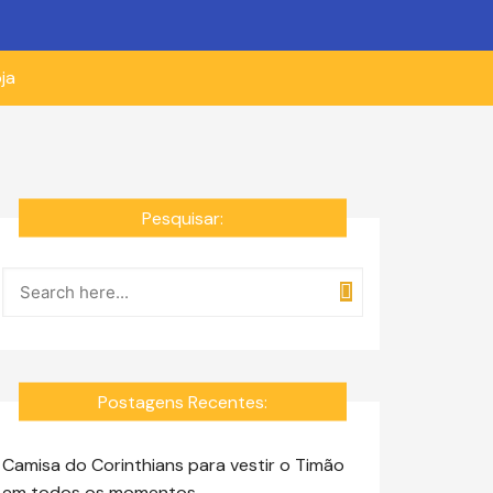
ja
Pesquisar:
Postagens Recentes:
Camisa do Corinthians para vestir o Timão
em todos os momentos