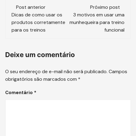
Navegação
Post anterior
Próximo post
de
Dicas de como usar os
3 motivos em usar uma
produtos corretamente
munhequeira para treino
post
para os treinos
funcional
Deixe um comentário
O seu endereço de e-mail não será publicado.
Campos
obrigatórios são marcados com
*
Comentário
*